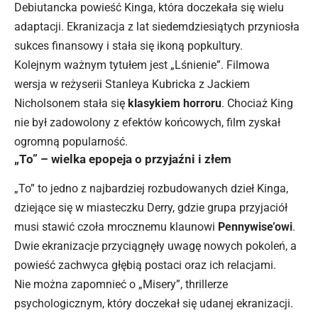
Debiutancka powieść Kinga, która doczekała się wielu
adaptacji. Ekranizacja z lat siedemdziesiątych przyniosła
sukces finansowy i stała się ikoną popkultury.
Kolejnym ważnym tytułem jest „Lśnienie”. Filmowa
wersja w reżyserii Stanleya Kubricka z Jackiem
Nicholsonem stała się
klasykiem horroru
. Chociaż King
nie był zadowolony z efektów końcowych, film zyskał
ogromną popularność.
„To” – wielka epopeja o przyjaźni i złem
„To” to jedno z najbardziej rozbudowanych dzieł Kinga,
dziejące się w miasteczku Derry, gdzie grupa przyjaciół
musi stawić czoła mrocznemu klaunowi
Pennywise’owi
.
Dwie ekranizacje przyciągnęły uwagę nowych pokoleń, a
powieść zachwyca głębią postaci oraz ich relacjami.
Nie można zapomnieć o „Misery”, thrillerze
psychologicznym, który doczekał się udanej ekranizacji.