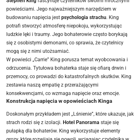
Stephen King
fascynuje czytelników swoimi mrocznymi
powieściami. Jego najważniejszym narzędziem w
budowaniu napięcia jest
psychologia strachu
. King
potrafi stworzyć atmosferę niepokoju, wykorzystując
ludzkie lęki i traumy. Jego bohaterowie często borykają
się z osobistymi demonami, co sprawia, że czytelnicy
mogą się z nimi utożsamiać.
W powieści „Carrie” King porusza temat wyobcowania i
odrzucenia. Tytułowa bohaterka staje się ofiarą drwin i
przemocy, co prowadzi do katastrofalnych skutków. King
zestawia naszą empatię z przerażającymi
konsekwencjami, co wzmaga napięcie oraz emocje.
Konstrukcja napięcia w opowieściach Kinga
Doskonałym przykładem jest „Lśnienie”, które ukazuje, jak
strach rodzi się z izolacji.
Hotel Panorama
staje się
pułapką dla bohaterów. King wykorzystuje elementy
grozy, które rozwijają się powoli, wciągając czytelnika w