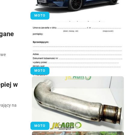
MOTO
agane
owe
MOTO
piej w
wający na
MOTO