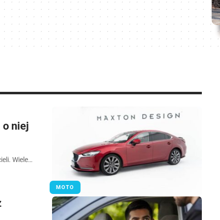
o niej
eli. Wiele…
MOTO
z