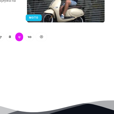
 wpływa na
MOTO
7
8
9
10