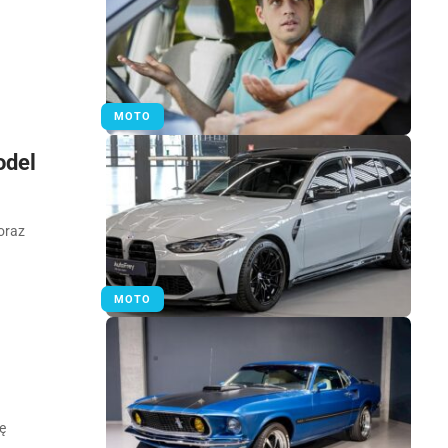
MOTO
odel
oraz
MOTO
ę