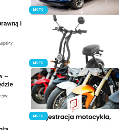
MOTO
prawną i
aspekty
MOTO
w –
ędzie
ntów:
MOTO
gła,