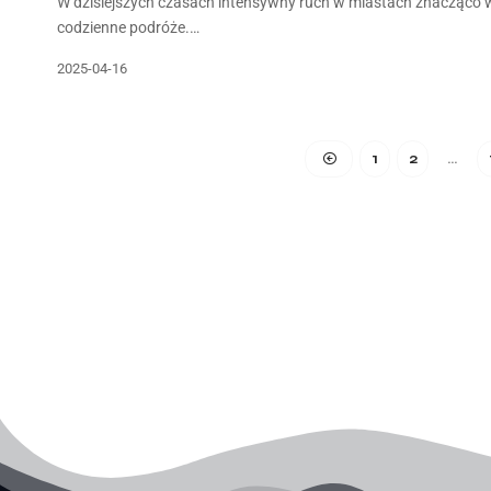
W dzisiejszych czasach intensywny ruch w miastach znacząco
codzienne podróże.…
2025-04-16
1
2
…