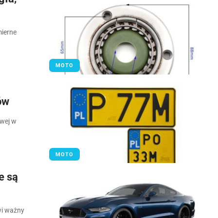
mierne
MOTO
ów
owej w
MOTO
e są
wi ważny