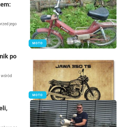
zem:
rzed jego
MOTO
nik po
m wśród
MOTO
li,