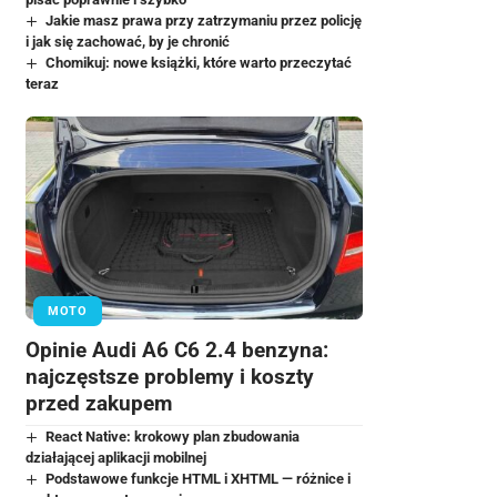
Jakie masz prawa przy zatrzymaniu przez policję
i jak się zachować, by je chronić
Chomikuj: nowe książki, które warto przeczytać
teraz
MOTO
Opinie Audi A6 C6 2.4 benzyna:
najczęstsze problemy i koszty
przed zakupem
React Native: krokowy plan zbudowania
działającej aplikacji mobilnej
Podstawowe funkcje HTML i XHTML — różnice i