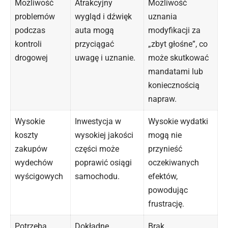
Możliwość
Atrakcyjny
Możliwość
problemów
wygląd i dźwięk
uznania
podczas
auta mogą
modyfikacji za
kontroli
przyciągać
„zbyt głośne”, co
drogowej
uwagę i uznanie.
może skutkować
mandatami lub
koniecznością
napraw.
Wysokie
Inwestycja w
Wysokie wydatki
koszty
wysokiej jakości
mogą nie
zakupów
części może
przynieść
wydechów
poprawić osiągi
oczekiwanych
wyścigowych
samochodu.
efektów,
powodując
frustrację.
Potrzeba
Dokładne
Brak