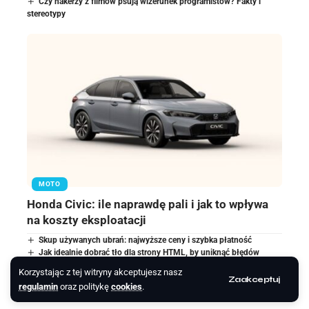
Czy hakerzy z filmów psują wizerunek programistów? Fakty i
stereotypy
MOTO
Honda Civic: ile naprawdę pali i jak to wpływa
na koszty eksploatacji
Skup używanych ubrań: najwyższe ceny i szybka płatność
Jak idealnie dobrać tło dla strony HTML, by uniknąć błędów
wizualnych
Korzystając z tej witryny akceptujesz nasz
Czy karta rowerowa pozwala jeździć motorowerem? wymogi i
Zaakceptuj
regulamin
oraz politykę
cookies
.
ograniczenia