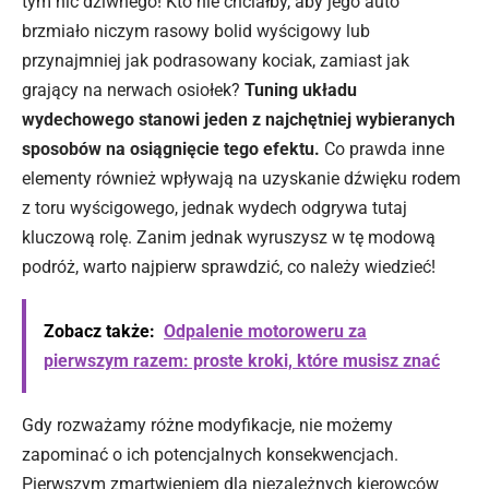
tym nic dziwnego! Kto nie chciałby, aby jego auto
brzmiało niczym rasowy bolid wyścigowy lub
przynajmniej jak podrasowany kociak, zamiast jak
grający na nerwach osiołek?
Tuning układu
wydechowego stanowi jeden z najchętniej wybieranych
sposobów na osiągnięcie tego efektu.
Co prawda inne
elementy również wpływają na uzyskanie dźwięku rodem
z toru wyścigowego, jednak wydech odgrywa tutaj
kluczową rolę. Zanim jednak wyruszysz w tę modową
podróż, warto najpierw sprawdzić, co należy wiedzieć!
Zobacz także:
Odpalenie motoroweru za
pierwszym razem: proste kroki, które musisz znać
Gdy rozważamy różne
modyfikacje
, nie możemy
zapominać o ich potencjalnych konsekwencjach.
Pierwszym zmartwieniem dla niezależnych kierowców