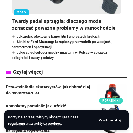
MOTO
Twardy pedał sprzęgła: dlaczego może
oznaczać poważne problemy w samochodzie
Jak zrobić efektowny baner html w prostych krokach
Silniki w Ford Mustang: kompletny przewodnik po wersjach,
parametrach i specyfikacji
Jakie są odległości między miastami w Polsce — sprawdź
odległości i czasy podróży
Czytaj więcej
Przewodnik dla skuterzystów: jak dobrać olej
do motoroweru 4t
PORADNIKI
Kompletny poradnik: jak jeździć
motorowerem i zasady bezpiecznej jazdy
Korzystając z tej witryny akceptujesz nasz
PORADNIKI
Zaakceptuj
regulamin
oraz politykę
cookies
.
Jak wyczyścić port USB-C: praktyczne porady
na szybkie czyszczenie