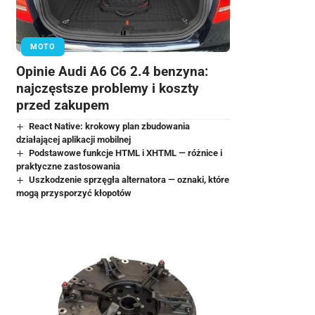
MOTO
Opinie Audi A6 C6 2.4 benzyna:
najczęstsze problemy i koszty
przed zakupem
React Native: krokowy plan zbudowania
działającej aplikacji mobilnej
Podstawowe funkcje HTML i XHTML — różnice i
praktyczne zastosowania
Uszkodzenie sprzęgła alternatora — oznaki, które
mogą przysporzyć kłopotów