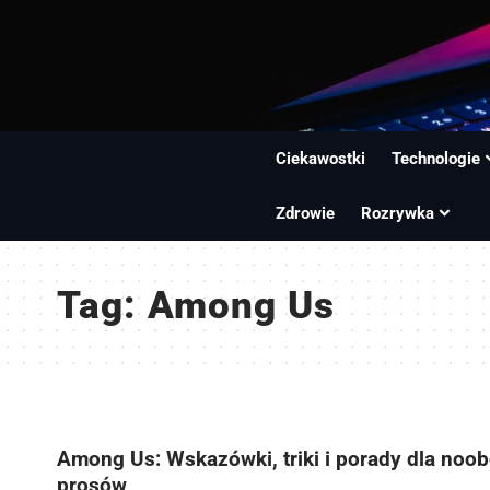
Ciekawostki
Technologie
Zdrowie
Rozrywka
Tag:
Among Us
Among Us: Wskazówki, triki i porady dla noob
prosów