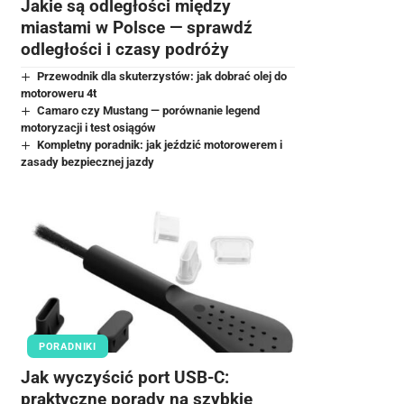
Jakie są odległości między
miastami w Polsce — sprawdź
odległości i czasy podróży
Przewodnik dla skuterzystów: jak dobrać olej do
motoroweru 4t
Camaro czy Mustang — porównanie legend
motoryzacji i test osiągów
Kompletny poradnik: jak jeździć motorowerem i
zasady bezpiecznej jazdy
PORADNIKI
Jak wyczyścić port USB-C:
praktyczne porady na szybkie