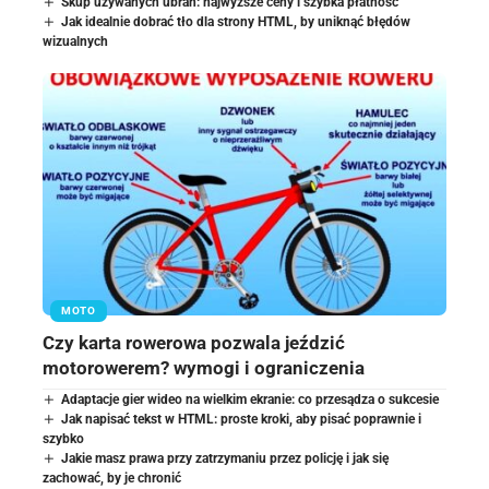
Skup używanych ubrań: najwyższe ceny i szybka płatność
Jak idealnie dobrać tło dla strony HTML, by uniknąć błędów
wizualnych
MOTO
Czy karta rowerowa pozwala jeździć
motorowerem? wymogi i ograniczenia
Adaptacje gier wideo na wielkim ekranie: co przesądza o sukcesie
Jak napisać tekst w HTML: proste kroki, aby pisać poprawnie i
szybko
Jakie masz prawa przy zatrzymaniu przez policję i jak się
zachować, by je chronić