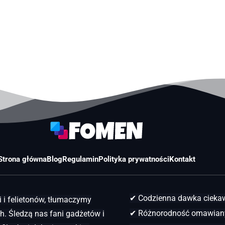
Strona główna
Blog
Regulamin
Polityka prywatności
Kontakt
✔ Codzienna dawka ciek
 i felietonów, tłumaczymy
✔ Różnorodność omawian
. Śledzą nas fani gadżetów i