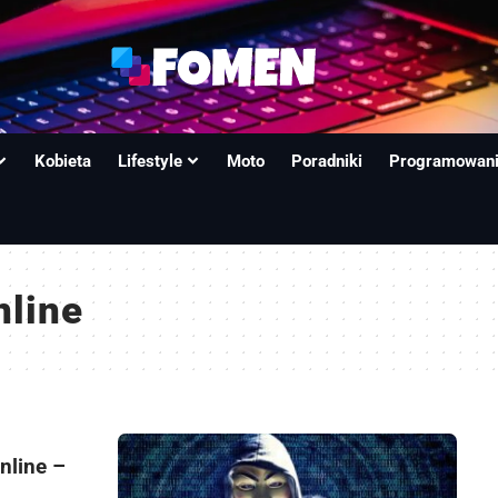
Kobieta
Lifestyle
Moto
Poradniki
Programowan
nline
nline –