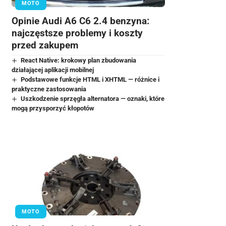
MOTO
Opinie Audi A6 C6 2.4 benzyna:
najczęstsze problemy i koszty
przed zakupem
React Native: krokowy plan zbudowania
działającej aplikacji mobilnej
Podstawowe funkcje HTML i XHTML — różnice i
praktyczne zastosowania
Uszkodzenie sprzęgła alternatora — oznaki, które
mogą przysporzyć kłopotów
MOTO