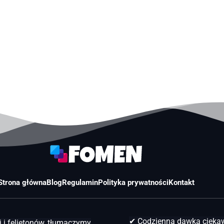
Strona główna
Blog
Regulamin
Polityka prywatności
Kontakt
✔ Codzienna dawka ciek
 i felietonów, tłumaczymy