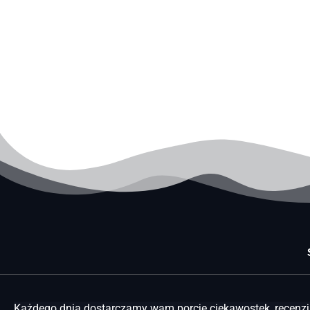
Każdego dnia dostarczamy wam porcję ciekawostek, recenzji