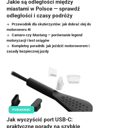
Jakie są odległości między
miastami w Polsce — sprawdź
odległości i czasy podróży
Przewodnik dla skuterzystów: jak dobrać olej do
motoroweru 4t
Camaro czy Mustang — porównanie legend
motoryzacji i test osiągów
Kompletny poradnik: jak jeździć motorowerem i
zasady bezpiecznej jazdy
PORADNIKI
Jak wyczyścić port USB-C:
praktyczne porady na szybkie