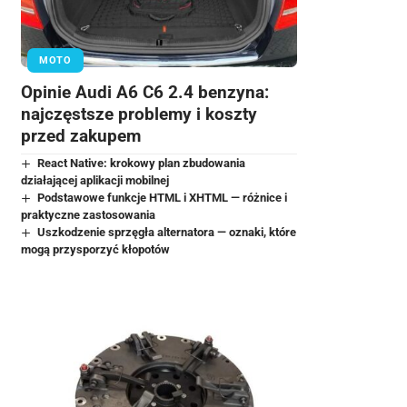
MOTO
Opinie Audi A6 C6 2.4 benzyna:
najczęstsze problemy i koszty
przed zakupem
React Native: krokowy plan zbudowania
działającej aplikacji mobilnej
Podstawowe funkcje HTML i XHTML — różnice i
praktyczne zastosowania
Uszkodzenie sprzęgła alternatora — oznaki, które
mogą przysporzyć kłopotów