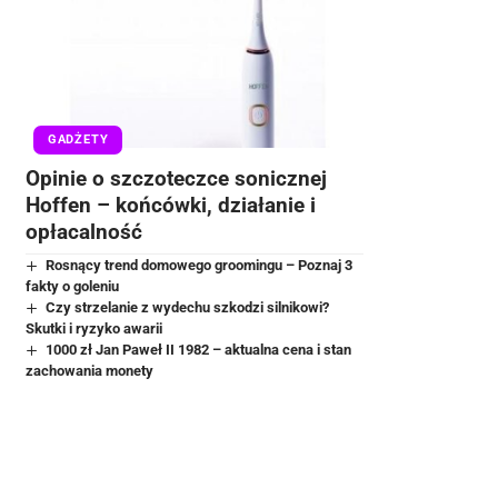
GADŻETY
Opinie o szczoteczce sonicznej
Hoffen – końcówki, działanie i
opłacalność
Rosnący trend domowego groomingu – Poznaj 3
fakty o goleniu
Czy strzelanie z wydechu szkodzi silnikowi?
Skutki i ryzyko awarii
1000 zł Jan Paweł II 1982 – aktualna cena i stan
zachowania monety