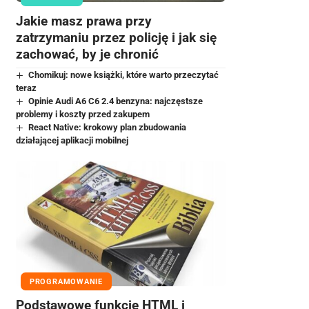
Jakie masz prawa przy
zatrzymaniu przez policję i jak się
zachować, by je chronić
Chomikuj: nowe książki, które warto przeczytać
teraz
Opinie Audi A6 C6 2.4 benzyna: najczęstsze
problemy i koszty przed zakupem
React Native: krokowy plan zbudowania
działającej aplikacji mobilnej
PROGRAMOWANIE
Podstawowe funkcje HTML i