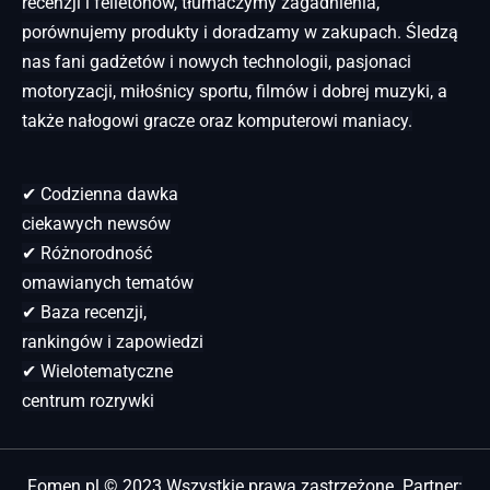
recenzji i felietonów, tłumaczymy zagadnienia,
porównujemy produkty i doradzamy w zakupach. Śledzą
nas fani gadżetów i nowych technologii, pasjonaci
motoryzacji, miłośnicy sportu, filmów i dobrej muzyki, a
także nałogowi gracze oraz komputerowi maniacy.
✔ Codzienna dawka
ciekawych newsów
✔ Różnorodność
omawianych tematów
✔ Baza recenzji,
rankingów i zapowiedzi
✔ Wielotematyczne
centrum rozrywki
Fomen.pl © 2023 Wszystkie prawa zastrzeżone. Partner: