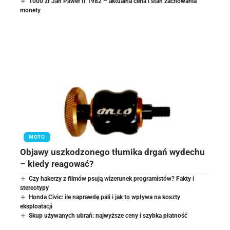
1000 zł Jan Paweł II 1982 – aktualna cena i stan zachowania
monety
MOTO
Objawy uszkodzonego tłumika drgań wydechu
– kiedy reagować?
Czy hakerzy z filmów psują wizerunek programistów? Fakty i
stereotypy
Honda Civic: ile naprawdę pali i jak to wpływa na koszty
eksploatacji
Skup używanych ubrań: najwyższe ceny i szybka płatność