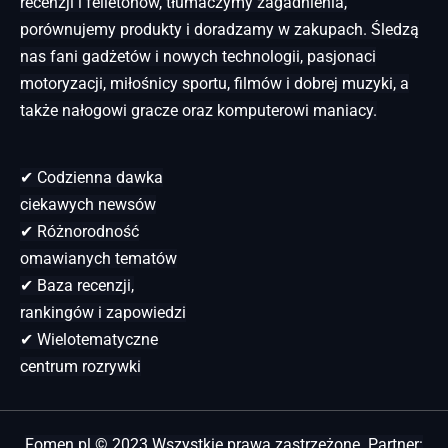
recenzji i felietonów, tłumaczymy zagadnienia,
porównujemy produkty i doradzamy w zakupach. Śledzą
nas fani gadżetów i nowych technologii, pasjonaci
motoryzacji, miłośnicy sportu, filmów i dobrej muzyki, a
także nałogowi gracze oraz komputerowi maniacy.
✔ Codzienna dawka
ciekawych newsów
✔ Różnorodność
omawianych tematów
✔ Baza recenzji,
rankingów i zapowiedzi
✔ Wielotematyczne
centrum rozrywki
Fomen.pl © 2023 Wszystkie prawa zastrzeżone. Partner: