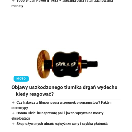
1000 zł Jan Paweł II 1982 – aktualna cena i stan zachowania
monety
MOTO
Objawy uszkodzonego tłumika drgań wydechu
– kiedy reagować?
Czy hakerzy z filmów psują wizerunek programistów? Fakty i
stereotypy
Honda Civic: ile naprawdę pali i jak to wpływa na koszty
eksploatacji
Skup używanych ubrań: najwyższe ceny i szybka płatność