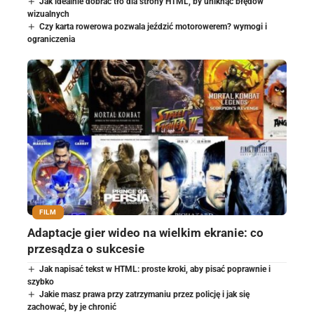
Jak idealnie dobrać tło dla strony HTML, by uniknąć błędów
wizualnych
Czy karta rowerowa pozwala jeździć motorowerem? wymogi i
ograniczenia
FILM
Adaptacje gier wideo na wielkim ekranie: co
przesądza o sukcesie
Jak napisać tekst w HTML: proste kroki, aby pisać poprawnie i
szybko
Jakie masz prawa przy zatrzymaniu przez policję i jak się
zachować, by je chronić