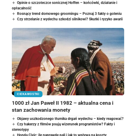
Opinie o szczoteczce sonicznej Hoffen – końcówki, działanie i
opłacalność
Rosnący trend domowego groomingu – Poznaj 3 fakty o goleniu
Czy strzelanie z wydechu szkodzi silnikowi? Skutki i ryzyko awarii
CIEKAWOSTKI
1000 zł Jan Paweł II 1982 – aktualna cena i
stan zachowania monety
Objawy uszkodzonego tłumika drgań wydechu – kiedy reagować?
Czy hakerzy z filmów psują wizerunek programistów? Fakty i
stereotypy
Honda Civic: ile naprawdę pali i jak to wpływa na koszty