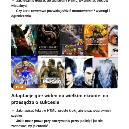
Jak idealnie dobrać tło dla strony HTML, by uniknąć błędów
wizualnych
Czy karta rowerowa pozwala jeździć motorowerem? wymogi i
ograniczenia
FILM
Adaptacje gier wideo na wielkim ekranie: co
przesądza o sukcesie
Jak napisać tekst w HTML: proste kroki, aby pisać poprawnie i
szybko
Jakie masz prawa przy zatrzymaniu przez policję i jak się
zachować, by je chronić