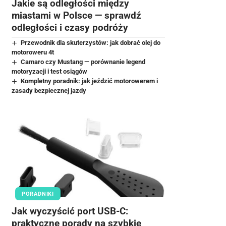
Jakie są odległości między
miastami w Polsce — sprawdź
odległości i czasy podróży
Przewodnik dla skuterzystów: jak dobrać olej do
motoroweru 4t
Camaro czy Mustang — porównanie legend
motoryzacji i test osiągów
Kompletny poradnik: jak jeździć motorowerem i
zasady bezpiecznej jazdy
PORADNIKI
Jak wyczyścić port USB-C:
praktyczne porady na szybkie