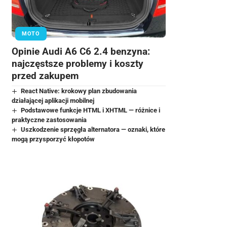
MOTO
Opinie Audi A6 C6 2.4 benzyna:
najczęstsze problemy i koszty
przed zakupem
React Native: krokowy plan zbudowania
działającej aplikacji mobilnej
Podstawowe funkcje HTML i XHTML — różnice i
praktyczne zastosowania
Uszkodzenie sprzęgła alternatora — oznaki, które
mogą przysporzyć kłopotów