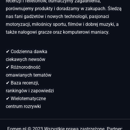
recenzji i felietonów, tłumaczymy zagadnienia,
porównujemy produkty i doradzamy w zakupach. Śledzą
nas fani gadżetów i nowych technologii, pasjonaci
motoryzacji, miłośnicy sportu, filmów i dobrej muzyki, a
także nałogowi gracze oraz komputerowi maniacy.
✔ Codzienna dawka
ciekawych newsów
✔ Różnorodność
omawianych tematów
✔ Baza recenzji,
rankingów i zapowiedzi
✔ Wielotematyczne
centrum rozrywki
Fomen.pl © 2023 Wszystkie prawa zastrzeżone. Partner: