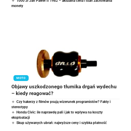
1000 zł Jan Paweł II 1982 – aktualna cena i stan zachowania
monety
MOTO
Objawy uszkodzonego tłumika drgań wydechu
– kiedy reagować?
Czy hakerzy z filmów psują wizerunek programistów? Fakty i
stereotypy
Honda Civic: ile naprawdę pali i jak to wpływa na koszty
eksploatacji
Skup używanych ubrań: najwyższe ceny i szybka płatność