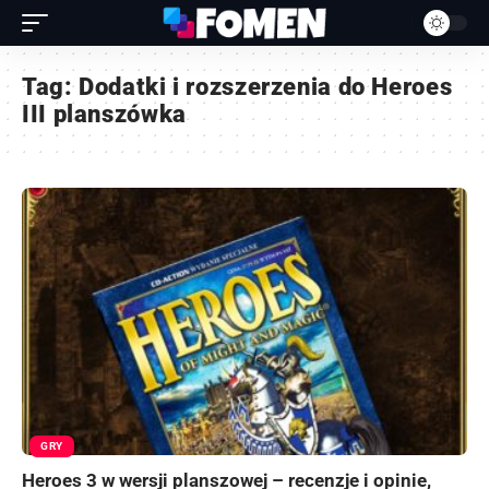
Tag:
Dodatki i rozszerzenia do Heroes
III planszówka
GRY
Heroes 3 w wersji planszowej – recenzje i opinie,