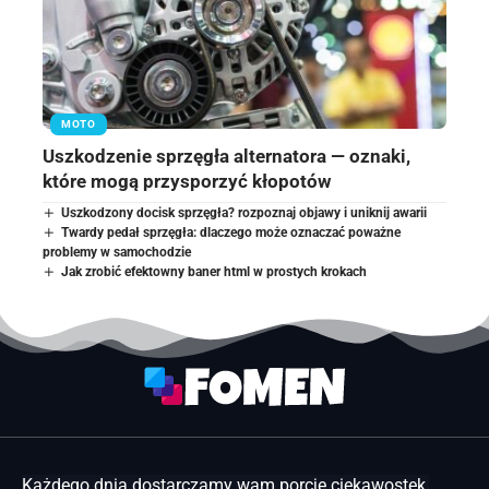
MOTO
Uszkodzenie sprzęgła alternatora — oznaki,
które mogą przysporzyć kłopotów
Uszkodzony docisk sprzęgła? rozpoznaj objawy i uniknij awarii
Twardy pedał sprzęgła: dlaczego może oznaczać poważne
problemy w samochodzie
Jak zrobić efektowny baner html w prostych krokach
Każdego dnia dostarczamy wam porcję ciekawostek,