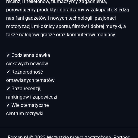
recenzji i felietonów, tłumaczymy zagadnienia,
porównujemy produkty i doradzamy w zakupach. Śledzą
nas fani gadżetów i nowych technologii, pasjonaci
motoryzacji, miłośnicy sportu, filmów i dobrej muzyki, a
także nałogowi gracze oraz komputerowi maniacy.
✔ Codzienna dawka
ciekawych newsów
✔ Różnorodność
omawianych tematów
✔ Baza recenzji,
rankingów i zapowiedzi
✔ Wielotematyczne
centrum rozrywki
Fomen.pl © 2023 Wszystkie prawa zastrzeżone. Partner: