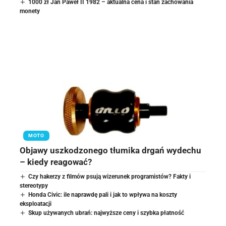
1000 zł Jan Paweł II 1982 – aktualna cena i stan zachowania
monety
MOTO
Objawy uszkodzonego tłumika drgań wydechu
– kiedy reagować?
Czy hakerzy z filmów psują wizerunek programistów? Fakty i
stereotypy
Honda Civic: ile naprawdę pali i jak to wpływa na koszty
eksploatacji
Skup używanych ubrań: najwyższe ceny i szybka płatność