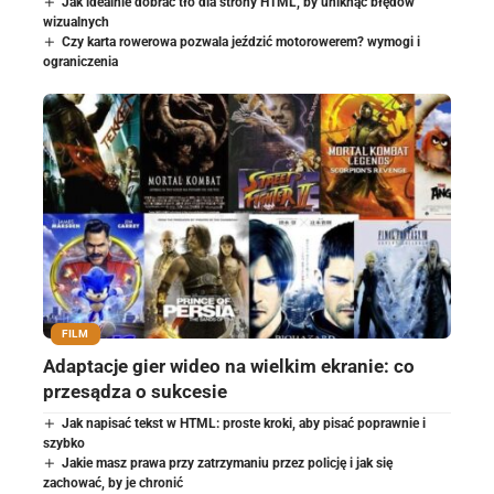
Jak idealnie dobrać tło dla strony HTML, by uniknąć błędów
wizualnych
Czy karta rowerowa pozwala jeździć motorowerem? wymogi i
ograniczenia
FILM
Adaptacje gier wideo na wielkim ekranie: co
przesądza o sukcesie
Jak napisać tekst w HTML: proste kroki, aby pisać poprawnie i
szybko
Jakie masz prawa przy zatrzymaniu przez policję i jak się
zachować, by je chronić