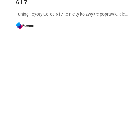
6 i 7
Tuning Toyoty Celica 6 i 7 to nie tylko zwykłe poprawki, ale…
Fomen