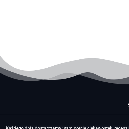
Każdego dnia dostarczamy wam porcję ciekawostek, recenzji