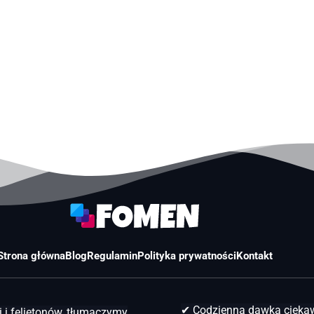
Strona główna
Blog
Regulamin
Polityka prywatności
Kontakt
✔ Codzienna dawka ciek
 i felietonów, tłumaczymy