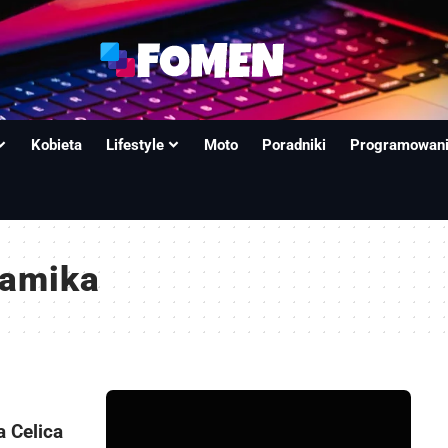
Kobieta
Lifestyle
Moto
Poradniki
Programowan
namika
a Celica