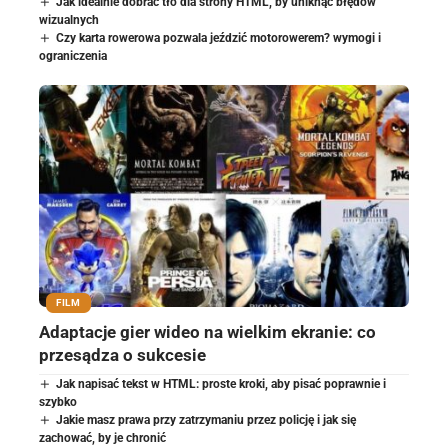
Jak idealnie dobrać tło dla strony HTML, by uniknąć błędów
wizualnych
Czy karta rowerowa pozwala jeździć motorowerem? wymogi i
ograniczenia
FILM
Adaptacje gier wideo na wielkim ekranie: co
przesądza o sukcesie
Jak napisać tekst w HTML: proste kroki, aby pisać poprawnie i
szybko
Jakie masz prawa przy zatrzymaniu przez policję i jak się
zachować, by je chronić