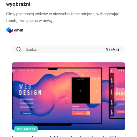
wyobraźni
Filmy przenoszą widzów w niewyobrażalne miejsca, wzbogacając
fabułę i wciągając w nową…
Fomen
PORADNIKI