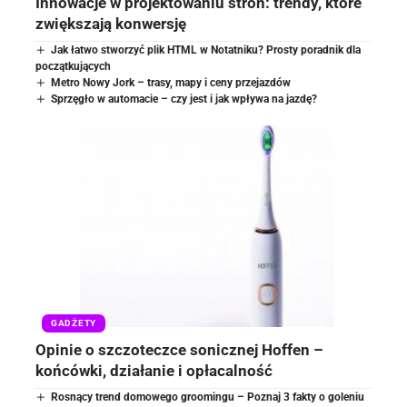
Innowacje w projektowaniu stron: trendy, które
zwiększają konwersję
Jak łatwo stworzyć plik HTML w Notatniku? Prosty poradnik dla
początkujących
Metro Nowy Jork – trasy, mapy i ceny przejazdów
Sprzęgło w automacie – czy jest i jak wpływa na jazdę?
GADŻETY
Opinie o szczoteczce sonicznej Hoffen –
końcówki, działanie i opłacalność
Rosnący trend domowego groomingu – Poznaj 3 fakty o goleniu