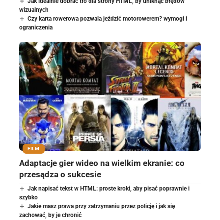
Jak idealnie dobrać tło dla strony HTML, by uniknąć błędów
wizualnych
Czy karta rowerowa pozwala jeździć motorowerem? wymogi i
ograniczenia
FILM
Adaptacje gier wideo na wielkim ekranie: co
przesądza o sukcesie
Jak napisać tekst w HTML: proste kroki, aby pisać poprawnie i
szybko
Jakie masz prawa przy zatrzymaniu przez policję i jak się
zachować, by je chronić