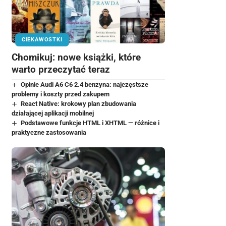
CIEKAWOSTKI
Chomikuj: nowe książki, które
warto przeczytać teraz
Opinie Audi A6 C6 2.4 benzyna: najczęstsze
problemy i koszty przed zakupem
React Native: krokowy plan zbudowania
działającej aplikacji mobilnej
Podstawowe funkcje HTML i XHTML — różnice i
praktyczne zastosowania