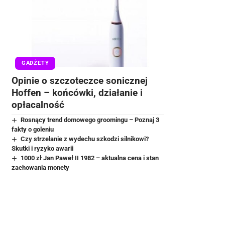
GADŻETY
Opinie o szczoteczce sonicznej
Hoffen – końcówki, działanie i
opłacalność
Rosnący trend domowego groomingu – Poznaj 3
fakty o goleniu
Czy strzelanie z wydechu szkodzi silnikowi?
Skutki i ryzyko awarii
1000 zł Jan Paweł II 1982 – aktualna cena i stan
zachowania monety