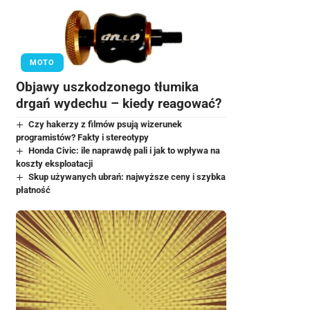
MOTO
Objawy uszkodzonego tłumika
drgań wydechu – kiedy reagować?
Czy hakerzy z filmów psują wizerunek
programistów? Fakty i stereotypy
Honda Civic: ile naprawdę pali i jak to wpływa na
koszty eksploatacji
Skup używanych ubrań: najwyższe ceny i szybka
płatność