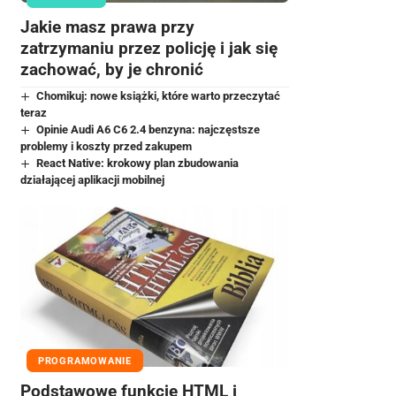
Jakie masz prawa przy
zatrzymaniu przez policję i jak się
zachować, by je chronić
Chomikuj: nowe książki, które warto przeczytać
teraz
Opinie Audi A6 C6 2.4 benzyna: najczęstsze
problemy i koszty przed zakupem
React Native: krokowy plan zbudowania
działającej aplikacji mobilnej
PROGRAMOWANIE
Podstawowe funkcje HTML i