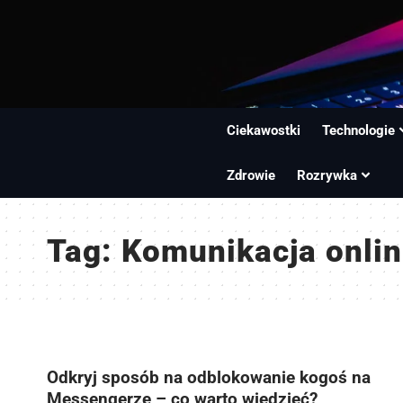
Ciekawostki
Technologie
Zdrowie
Rozrywka
Tag:
Komunikacja onli
Odkryj sposób na odblokowanie kogoś na
Messengerze – co warto wiedzieć?