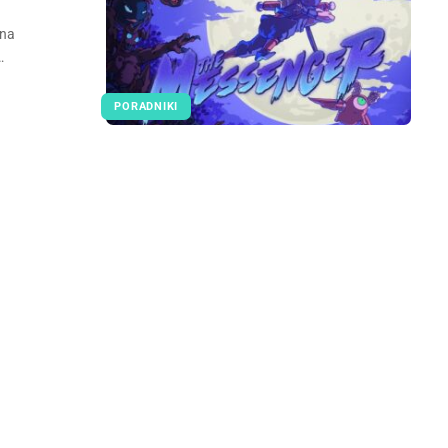
ina
…
PORADNIKI