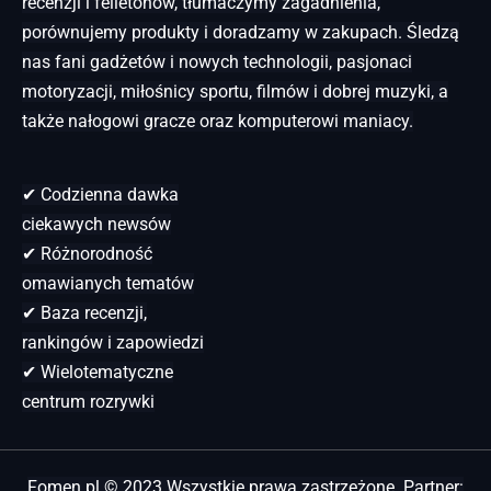
recenzji i felietonów, tłumaczymy zagadnienia,
porównujemy produkty i doradzamy w zakupach. Śledzą
nas fani gadżetów i nowych technologii, pasjonaci
motoryzacji, miłośnicy sportu, filmów i dobrej muzyki, a
także nałogowi gracze oraz komputerowi maniacy.
✔ Codzienna dawka
ciekawych newsów
✔ Różnorodność
omawianych tematów
✔ Baza recenzji,
rankingów i zapowiedzi
✔ Wielotematyczne
centrum rozrywki
Fomen.pl © 2023 Wszystkie prawa zastrzeżone. Partner: