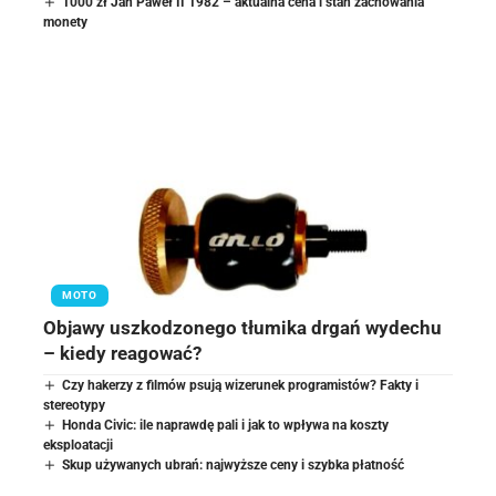
1000 zł Jan Paweł II 1982 – aktualna cena i stan zachowania
monety
MOTO
Objawy uszkodzonego tłumika drgań wydechu
– kiedy reagować?
Czy hakerzy z filmów psują wizerunek programistów? Fakty i
stereotypy
Honda Civic: ile naprawdę pali i jak to wpływa na koszty
eksploatacji
Skup używanych ubrań: najwyższe ceny i szybka płatność