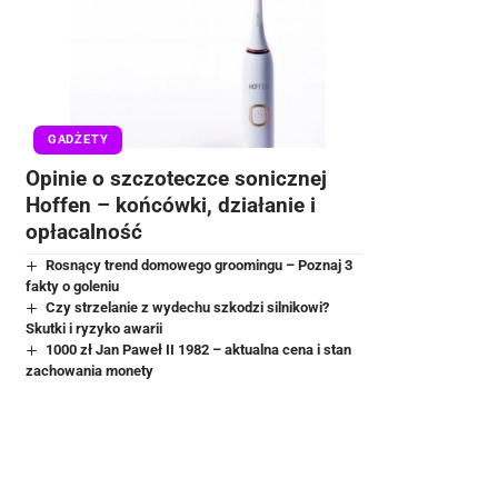
GADŻETY
Opinie o szczoteczce sonicznej
Hoffen – końcówki, działanie i
opłacalność
Rosnący trend domowego groomingu – Poznaj 3
fakty o goleniu
Czy strzelanie z wydechu szkodzi silnikowi?
Skutki i ryzyko awarii
1000 zł Jan Paweł II 1982 – aktualna cena i stan
zachowania monety