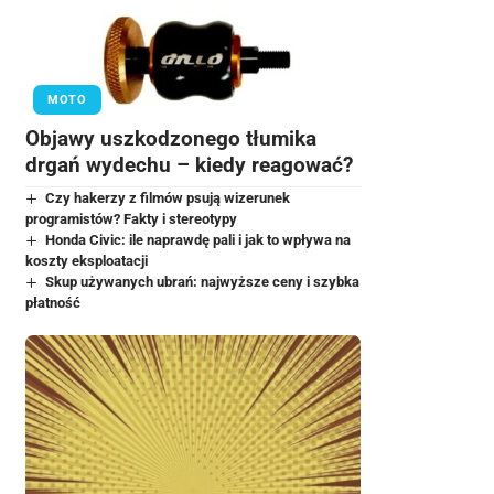
MOTO
Objawy uszkodzonego tłumika
drgań wydechu – kiedy reagować?
Czy hakerzy z filmów psują wizerunek
programistów? Fakty i stereotypy
Honda Civic: ile naprawdę pali i jak to wpływa na
koszty eksploatacji
Skup używanych ubrań: najwyższe ceny i szybka
płatność