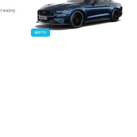
wi ważny
MOTO