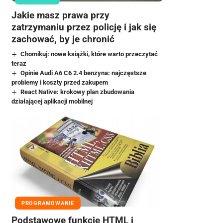
Jakie masz prawa przy
zatrzymaniu przez policję i jak się
zachować, by je chronić
Chomikuj: nowe książki, które warto przeczytać
teraz
Opinie Audi A6 C6 2.4 benzyna: najczęstsze
problemy i koszty przed zakupem
React Native: krokowy plan zbudowania
działającej aplikacji mobilnej
PROGRAMOWANIE
Podstawowe funkcje HTML i