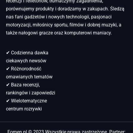
recenzji i felietonów, tłumaczymy zagadnienia,
porównujemy produkty i doradzamy w zakupach. Śledzą
nas fani gadżetów i nowych technologii, pasjonaci
motoryzacji, miłośnicy sportu, filmów i dobrej muzyki, a
także nałogowi gracze oraz komputerowi maniacy.
✔ Codzienna dawka
ciekawych newsów
✔ Różnorodność
omawianych tematów
✔ Baza recenzji,
rankingów i zapowiedzi
✔ Wielotematyczne
centrum rozrywki
Fomen.pl © 2023 Wszystkie prawa zastrzeżone. Partner: