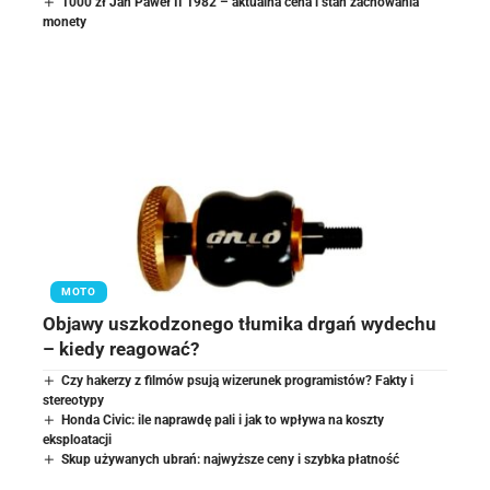
1000 zł Jan Paweł II 1982 – aktualna cena i stan zachowania
monety
MOTO
Objawy uszkodzonego tłumika drgań wydechu
– kiedy reagować?
Czy hakerzy z filmów psują wizerunek programistów? Fakty i
stereotypy
Honda Civic: ile naprawdę pali i jak to wpływa na koszty
eksploatacji
Skup używanych ubrań: najwyższe ceny i szybka płatność