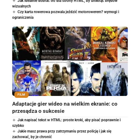
Jak idealnie dobrać tło dla strony HTML, by uniknąć błędów
wizualnych
Czy karta rowerowa pozwala jeździć motorowerem? wymogi i
ograniczenia
FILM
Adaptacje gier wideo na wielkim ekranie: co
przesądza o sukcesie
Jak napisać tekst w HTML: proste kroki, aby pisać poprawnie i
szybko
Jakie masz prawa przy zatrzymaniu przez policję i jak się
zachować, by je chronić