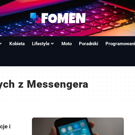
Kobieta
Lifestyle
Moto
Poradniki
Programowan
ych z Messengera
je i