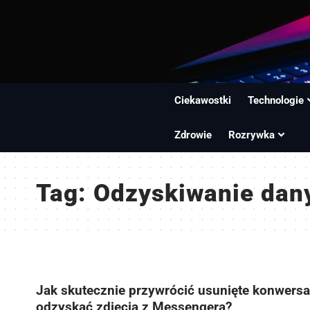
Ciekawostki
Technologie
Zdrowie
Rozrywka
Tag:
Odzyskiwanie dan
Jak skutecznie przywrócić usunięte konwersac
odzyskać zdjęcia z Messengera?