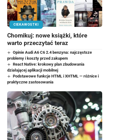
CIEKAWOSTKI
Chomikuj: nowe książki, które
warto przeczytać teraz
Opinie Audi A6 C6 2.4 benzyna: najczęstsze
problemy i koszty przed zakupem
React Native: krokowy plan zbudowania
działającej aplikacji mobilnej
Podstawowe funkcje HTML i XHTML — różnice i
praktyczne zastosowania