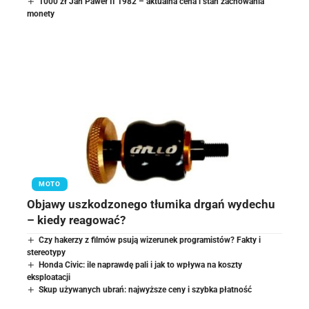
1000 zł Jan Paweł II 1982 – aktualna cena i stan zachowania
monety
MOTO
Objawy uszkodzonego tłumika drgań wydechu
– kiedy reagować?
Czy hakerzy z filmów psują wizerunek programistów? Fakty i
stereotypy
Honda Civic: ile naprawdę pali i jak to wpływa na koszty
eksploatacji
Skup używanych ubrań: najwyższe ceny i szybka płatność