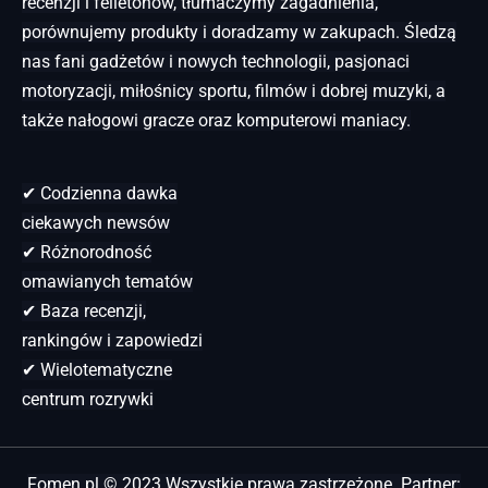
recenzji i felietonów, tłumaczymy zagadnienia,
porównujemy produkty i doradzamy w zakupach. Śledzą
nas fani gadżetów i nowych technologii, pasjonaci
motoryzacji, miłośnicy sportu, filmów i dobrej muzyki, a
także nałogowi gracze oraz komputerowi maniacy.
✔ Codzienna dawka
ciekawych newsów
✔ Różnorodność
omawianych tematów
✔ Baza recenzji,
rankingów i zapowiedzi
✔ Wielotematyczne
centrum rozrywki
Fomen.pl © 2023 Wszystkie prawa zastrzeżone. Partner: