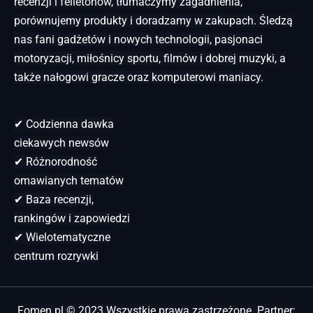
recenzji i felietonów, tłumaczymy zagadnienia,
porównujemy produkty i doradzamy w zakupach. Śledzą
nas fani gadżetów i nowych technologii, pasjonaci
motoryzacji, miłośnicy sportu, filmów i dobrej muzyki, a
także nałogowi gracze oraz komputerowi maniacy.
✔ Codzienna dawka
ciekawych newsów
✔ Różnorodność
omawianych tematów
✔ Baza recenzji,
rankingów i zapowiedzi
✔ Wielotematyczne
centrum rozrywki
Fomen.pl © 2023 Wszystkie prawa zastrzeżone. Partner: