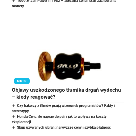
1000 zł Jan Paweł II 1982 – aktualna cena i stan zachowania
monety
MOTO
Objawy uszkodzonego tłumika drgań wydechu
– kiedy reagować?
Czy hakerzy z filmów psują wizerunek programistów? Fakty i
stereotypy
Honda Civic: ile naprawdę pali i jak to wpływa na koszty
eksploatacji
Skup używanych ubrań: najwyższe ceny i szybka płatność