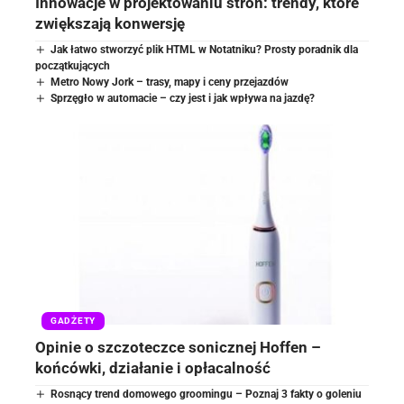
Innowacje w projektowaniu stron: trendy, które
zwiększają konwersję
Jak łatwo stworzyć plik HTML w Notatniku? Prosty poradnik dla
początkujących
Metro Nowy Jork – trasy, mapy i ceny przejazdów
Sprzęgło w automacie – czy jest i jak wpływa na jazdę?
GADŻETY
Opinie o szczoteczce sonicznej Hoffen –
końcówki, działanie i opłacalność
Rosnący trend domowego groomingu – Poznaj 3 fakty o goleniu