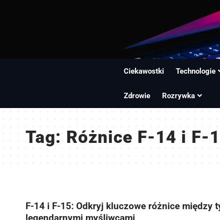
Ciekawostki
Technologie
Zdrowie
Rozrywka
Tag:
Różnice F-14 i F-
F-14 i F-15: Odkryj kluczowe różnice między 
legendarnymi myśliwcami