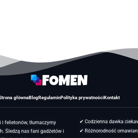
Strona główna
Blog
Regulamin
Polityka prywatności
Kontakt
✔ Codzienna dawka ciek
 i felietonów, tłumaczymy
✔ Różnorodność omawian
. Śledzą nas fani gadżetów i