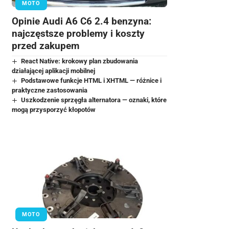
MOTO
Opinie Audi A6 C6 2.4 benzyna:
najczęstsze problemy i koszty
przed zakupem
React Native: krokowy plan zbudowania
działającej aplikacji mobilnej
Podstawowe funkcje HTML i XHTML — różnice i
praktyczne zastosowania
Uszkodzenie sprzęgła alternatora — oznaki, które
mogą przysporzyć kłopotów
MOTO