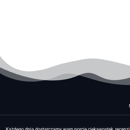
Każdego dnia dostarczamy wam porcję ciekawostek, recenzji