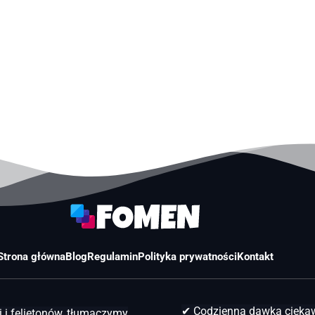
Strona główna
Blog
Regulamin
Polityka prywatności
Kontakt
✔ Codzienna dawka ciek
 i felietonów, tłumaczymy