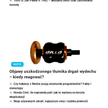
1000 zł Jan Paweł II 1982 – aktualna cena i stan zachowania
monety
MOTO
Objawy uszkodzonego tłumika drgań wydechu
– kiedy reagować?
Czy hakerzy z filmów psują wizerunek programistów? Fakty i
stereotypy
Honda Civic: ile naprawdę pali i jak to wpływa na koszty
eksploatacji
Skup używanych ubrań: najwyższe ceny i szybka płatność