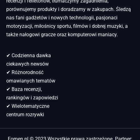
recenzji i felietonów, tłumaczymy zagadnienia,
porównujemy produkty i doradzamy w zakupach. Śledzą
nas fani gadżetów i nowych technologii, pasjonaci
motoryzacji, miłośnicy sportu, filmów i dobrej muzyki, a
także nałogowi gracze oraz komputerowi maniacy.
✔ Codzienna dawka
ciekawych newsów
✔ Różnorodność
omawianych tematów
✔ Baza recenzji,
rankingów i zapowiedzi
✔ Wielotematyczne
centrum rozrywki
Fomen.pl © 2023 Wszystkie prawa zastrzeżone. Partner: