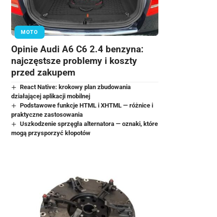
MOTO
Opinie Audi A6 C6 2.4 benzyna:
najczęstsze problemy i koszty
przed zakupem
React Native: krokowy plan zbudowania
działającej aplikacji mobilnej
Podstawowe funkcje HTML i XHTML — różnice i
praktyczne zastosowania
Uszkodzenie sprzęgła alternatora — oznaki, które
mogą przysporzyć kłopotów