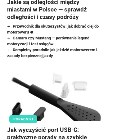
Jakie są odległości między
miastami w Polsce — sprawdź
odległości i czasy podróży
Przewodnik dla skuterzystów: jak dobrać olej do
motoroweru 4t
Camaro czy Mustang — porównanie legend
motoryzacji i test osiągów
Kompletny poradnik: jak jeździć motorowerem i
zasady bezpiecznej jazdy
PORADNIKI
Jak wyczyścić port USB-C:
praktyczne porady na szybkie