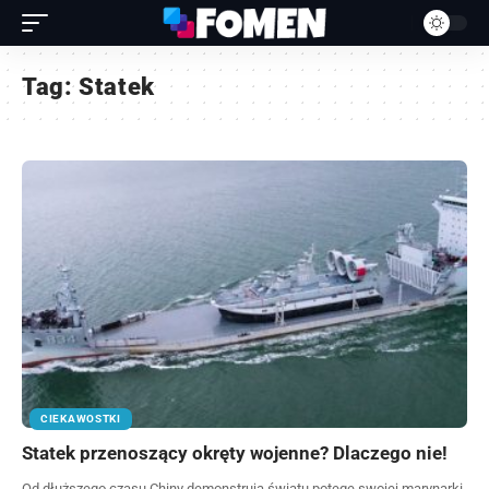
Tag:
Statek
CIEKAWOSTKI
Statek przenoszący okręty wojenne? Dlaczego nie!
Od dłuższego czasu Chiny demonstrują światu potęgę swojej marynarki