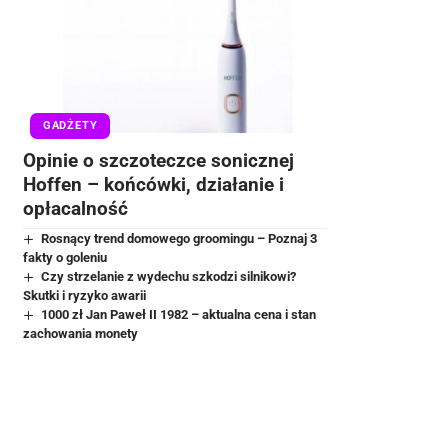
GADŻETY
Opinie o szczoteczce sonicznej
Hoffen – końcówki, działanie i
opłacalność
Rosnący trend domowego groomingu – Poznaj 3
fakty o goleniu
Czy strzelanie z wydechu szkodzi silnikowi?
Skutki i ryzyko awarii
1000 zł Jan Paweł II 1982 – aktualna cena i stan
zachowania monety