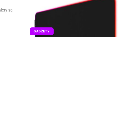
lety są
GADŻETY