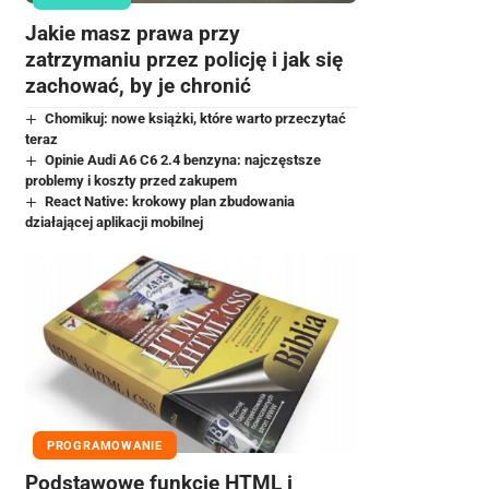
Jakie masz prawa przy
zatrzymaniu przez policję i jak się
zachować, by je chronić
Chomikuj: nowe książki, które warto przeczytać
teraz
Opinie Audi A6 C6 2.4 benzyna: najczęstsze
problemy i koszty przed zakupem
React Native: krokowy plan zbudowania
działającej aplikacji mobilnej
PROGRAMOWANIE
Podstawowe funkcje HTML i