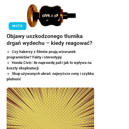
MOTO
Objawy uszkodzonego tłumika
drgań wydechu – kiedy reagować?
Czy hakerzy z filmów psują wizerunek
programistów? Fakty i stereotypy
Honda Civic: ile naprawdę pali i jak to wpływa na
koszty eksploatacji
Skup używanych ubrań: najwyższe ceny i szybka
płatność