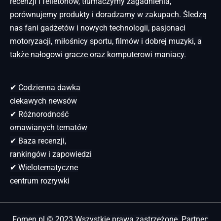
recenzji i felietonów, tłumaczymy zagadnienia,
porównujemy produkty i doradzamy w zakupach. Śledzą
nas fani gadżetów i nowych technologii, pasjonaci
motoryzacji, miłośnicy sportu, filmów i dobrej muzyki, a
także nałogowi gracze oraz komputerowi maniacy.
✔ Codzienna dawka
ciekawych newsów
✔ Różnorodność
omawianych tematów
✔ Baza recenzji,
rankingów i zapowiedzi
✔ Wielotematyczne
centrum rozrywki
Fomen.pl © 2023 Wszystkie prawa zastrzeżone. Partner: