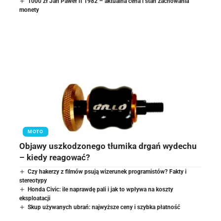
1000 zł Jan Paweł II 1982 – aktualna cena i stan zachowania
monety
MOTO
Objawy uszkodzonego tłumika drgań wydechu
– kiedy reagować?
Czy hakerzy z filmów psują wizerunek programistów? Fakty i
stereotypy
Honda Civic: ile naprawdę pali i jak to wpływa na koszty
eksploatacji
Skup używanych ubrań: najwyższe ceny i szybka płatność