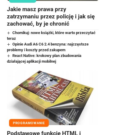
Jakie masz prawa przy
zatrzymaniu przez policję i jak się
zachować, by je chronić
Chomikuj: nowe książki, które warto przeczytać
teraz
Opinie Audi A6 C6 2.4 benzyna: najczęstsze
problemy i koszty przed zakupem
React Native: krokowy plan zbudowania
działającej aplikacji mobilnej
PROGRAMOWANIE
Podstawowe funkcje HTML i