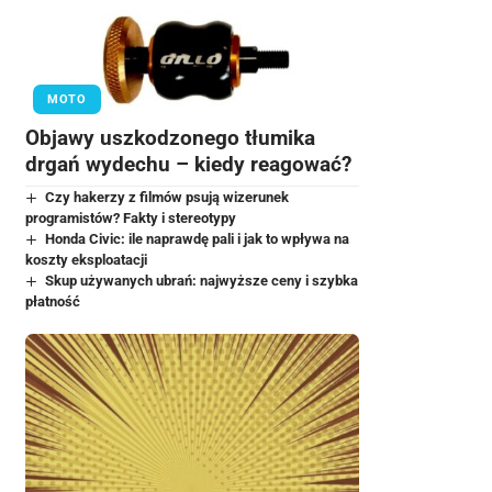
MOTO
Objawy uszkodzonego tłumika
drgań wydechu – kiedy reagować?
Czy hakerzy z filmów psują wizerunek
programistów? Fakty i stereotypy
Honda Civic: ile naprawdę pali i jak to wpływa na
koszty eksploatacji
Skup używanych ubrań: najwyższe ceny i szybka
płatność