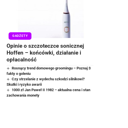
GADŻETY
Opinie o szczoteczce sonicznej
Hoffen – końcówki, działanie i
opłacalność
Rosnący trend domowego groomingu – Poznaj 3
fakty o goleniu
Czy strzelanie z wydechu szkodzi silnikowi?
Skutki i ryzyko awarii
1000 zł Jan Paweł II 1982 – aktualna cena i stan
zachowania monety