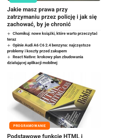
Jakie masz prawa przy
zatrzymaniu przez policję i jak się
zachować, by je chronić
Chomikuj: nowe książki, które warto przeczytać
teraz
Opinie Audi A6 C6 2.4 benzyna: najczęstsze
problemy i koszty przed zakupem
React Native: krokowy plan zbudowania
działającej aplikacji mobilnej
PROGRAMOWANIE
Podstawowe funkcje HTML i