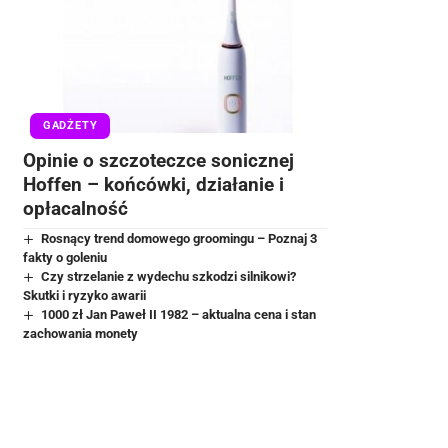
GADŻETY
Opinie o szczoteczce sonicznej
Hoffen – końcówki, działanie i
opłacalność
Rosnący trend domowego groomingu – Poznaj 3
fakty o goleniu
Czy strzelanie z wydechu szkodzi silnikowi?
Skutki i ryzyko awarii
1000 zł Jan Paweł II 1982 – aktualna cena i stan
zachowania monety