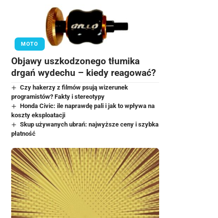
MOTO
Objawy uszkodzonego tłumika
drgań wydechu – kiedy reagować?
Czy hakerzy z filmów psują wizerunek
programistów? Fakty i stereotypy
Honda Civic: ile naprawdę pali i jak to wpływa na
koszty eksploatacji
Skup używanych ubrań: najwyższe ceny i szybka
płatność