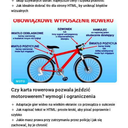
Skup używanych ubrań: najwyższe ceny i szybka płatność
Jak idealnie dobrać tło dla strony HTML, by uniknąć błędów
wizualnych
MOTO
Czy karta rowerowa pozwala jeździć
motorowerem? wymogi i ograniczenia
Adaptacje gier wideo na wielkim ekranie: co przesądza o sukcesie
Jak napisać tekst w HTML: proste kroki, aby pisać poprawnie i
szybko
Jakie masz prawa przy zatrzymaniu przez policję i jak się
zachować, by je chronić