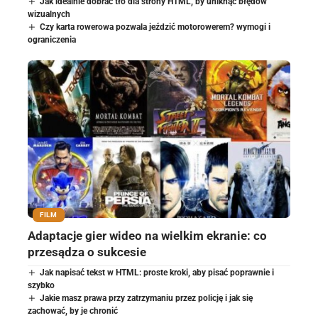
Jak idealnie dobrać tło dla strony HTML, by uniknąć błędów
wizualnych
Czy karta rowerowa pozwala jeździć motorowerem? wymogi i
ograniczenia
FILM
Adaptacje gier wideo na wielkim ekranie: co
przesądza o sukcesie
Jak napisać tekst w HTML: proste kroki, aby pisać poprawnie i
szybko
Jakie masz prawa przy zatrzymaniu przez policję i jak się
zachować, by je chronić