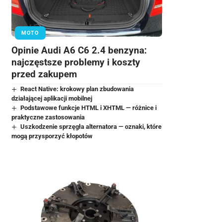
MOTO
Opinie Audi A6 C6 2.4 benzyna:
najczęstsze problemy i koszty
przed zakupem
React Native: krokowy plan zbudowania
działającej aplikacji mobilnej
Podstawowe funkcje HTML i XHTML — różnice i
praktyczne zastosowania
Uszkodzenie sprzęgła alternatora — oznaki, które
mogą przysporzyć kłopotów