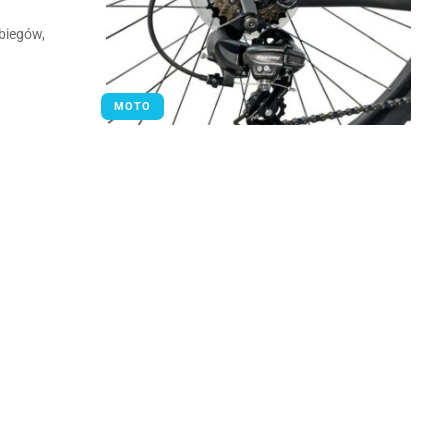
biegów,
MOTO