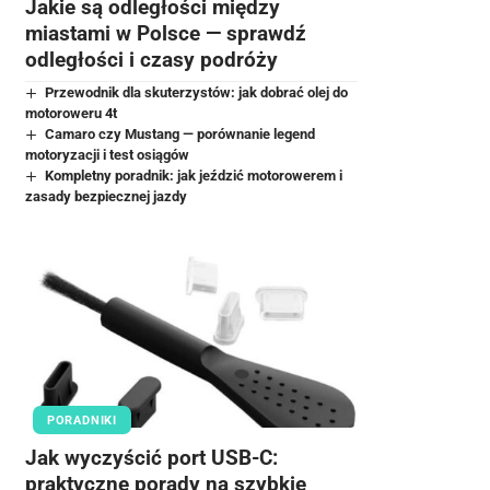
Jakie są odległości między
miastami w Polsce — sprawdź
odległości i czasy podróży
Przewodnik dla skuterzystów: jak dobrać olej do
motoroweru 4t
Camaro czy Mustang — porównanie legend
motoryzacji i test osiągów
Kompletny poradnik: jak jeździć motorowerem i
zasady bezpiecznej jazdy
PORADNIKI
Jak wyczyścić port USB-C:
praktyczne porady na szybkie