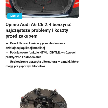
MOTO
Opinie Audi A6 C6 2.4 benzyna:
najczęstsze problemy i koszty
przed zakupem
React Native: krokowy plan zbudowania
działającej aplikacji mobilnej
Podstawowe funkcje HTML i XHTML — różnice i
praktyczne zastosowania
Uszkodzenie sprzęgła alternatora — oznaki, które
mogą przysporzyć kłopotów