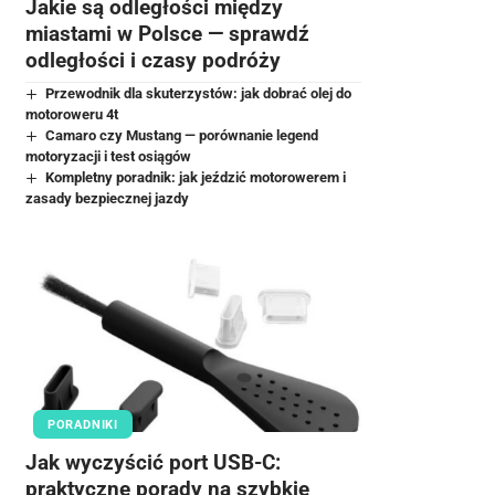
Jakie są odległości między
miastami w Polsce — sprawdź
odległości i czasy podróży
Przewodnik dla skuterzystów: jak dobrać olej do
motoroweru 4t
Camaro czy Mustang — porównanie legend
motoryzacji i test osiągów
Kompletny poradnik: jak jeździć motorowerem i
zasady bezpiecznej jazdy
PORADNIKI
Jak wyczyścić port USB-C:
praktyczne porady na szybkie