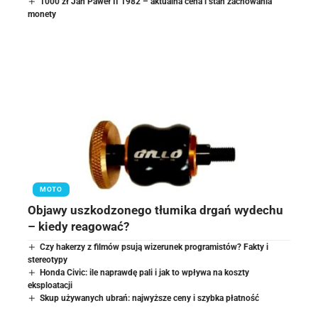
1000 zł Jan Paweł II 1982 – aktualna cena i stan zachowania
monety
MOTO
Objawy uszkodzonego tłumika drgań wydechu
– kiedy reagować?
Czy hakerzy z filmów psują wizerunek programistów? Fakty i
stereotypy
Honda Civic: ile naprawdę pali i jak to wpływa na koszty
eksploatacji
Skup używanych ubrań: najwyższe ceny i szybka płatność