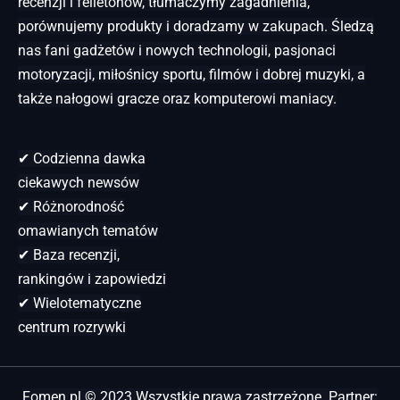
recenzji i felietonów, tłumaczymy zagadnienia,
porównujemy produkty i doradzamy w zakupach. Śledzą
nas fani gadżetów i nowych technologii, pasjonaci
motoryzacji, miłośnicy sportu, filmów i dobrej muzyki, a
także nałogowi gracze oraz komputerowi maniacy.
✔ Codzienna dawka
ciekawych newsów
✔ Różnorodność
omawianych tematów
✔ Baza recenzji,
rankingów i zapowiedzi
✔ Wielotematyczne
centrum rozrywki
Fomen.pl © 2023 Wszystkie prawa zastrzeżone. Partner: