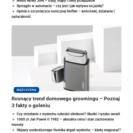
Metro Nowy Jork – trasy, mapy i ceny przejazdów
Sprzęgło w automacie – czy jest i jak wpływa na jazdę?
Opinie o szczoteczce sonicznej Hoffen – końcówki, działanie i
opłacalność
MĘŻCZYZNA
Rosnący trend domowego groomingu – Poznaj
3 fakty o goleniu
Czy strzelanie z wydechu szkodzi silnikowi? Skutki i ryzyko awarii
1000 zł Jan Paweł II 1982 – aktualna cena i stan zachowania
monety
Objawy uszkodzonego tłumika drgań wydechu – kiedy reagować?