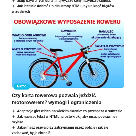
Skup używanych ubrań: najwyższe ceny i szybka płatność
Jak idealnie dobrać tło dla strony HTML, by uniknąć błędów
wizualnych
MOTO
Czy karta rowerowa pozwala jeździć
motorowerem? wymogi i ograniczenia
Adaptacje gier wideo na wielkim ekranie: co przesądza o sukcesie
Jak napisać tekst w HTML: proste kroki, aby pisać poprawnie i
szybko
Jakie masz prawa przy zatrzymaniu przez policję i jak się
zachować, by je chronić